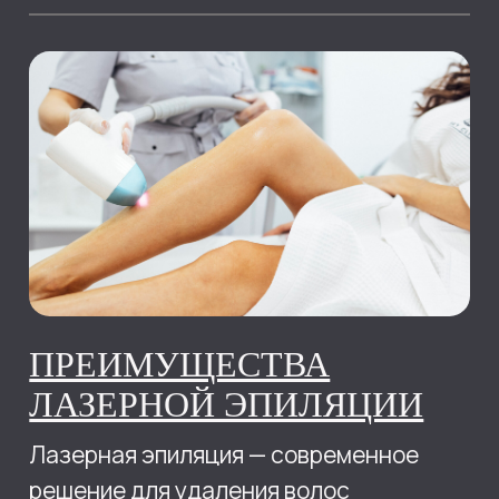
ВЛИЯНИЕ
УЛЬТРАФИОЛЕТОВОГО
ИЗЛУЧЕНИЯ НА КОЖУ
По статистике до 80 % населения
знают о вредном воздействии
ультрафиолета на кожу, но при этом не
предпринимают достаточных мер для
ее защиты.