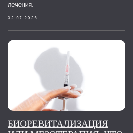
АППАРАТНАЯ
КОСМЕТОЛОГИЯ В
РОСТОВЕ-НА-ДОНУ: RF-
ЛИФТИНГ И
ОМОЛОЖЕНИЕ ЛИЦА
Аппаратная косметология в SKY CLINIC
Ростов-на-Дону: RF-лифтинг, SMAS-
лифтинг, лазерное омоложение и
современные процедуры для подтяжки
и омоложения лица
19.05.2026