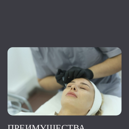
ПРЕИМУЩЕСТВА
БОТУЛОТОКСИНА И
ФИЛЛЕРОВ
Инъекции ботулотоксина и филлеров —
это эффективный способ подчеркнуть
вашу естественную красоту,
замедлить возрастные изменения и
выглядеть уверенно в любом возрасте.
03.02.2026