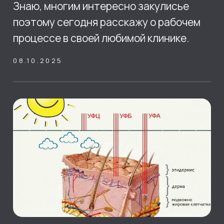
ООО "УСПЕШНАЯ МЕДИЦИНА"
ИНН 6166102336
Юридический адрес: 344065 г.
ОГРН 1166196109067
Ростов на Дону ул. Киргизская
КПП 616601001
9/3, офис 318
Медицинская лицензия Л041-01050-61/00347383
SKY CLINIC 2024 © ВСЕ ПРАВА ЗАЩИЩЕНЫ
ПОЛИТИКА КОНФИДЕНЦИАЛЬНОСТИ
ПРАВОВАЯ ИНФОРМАЦИЯ