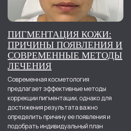
Биоревитализация и мезотерапия —
одни из самых популярных
инъекционных процедур в современной
косметологии. В этой статье
специалисты SKY CLINIC Ростов-на-
Дону расскажут, в чем разница между
процедурами.
23.06.2026