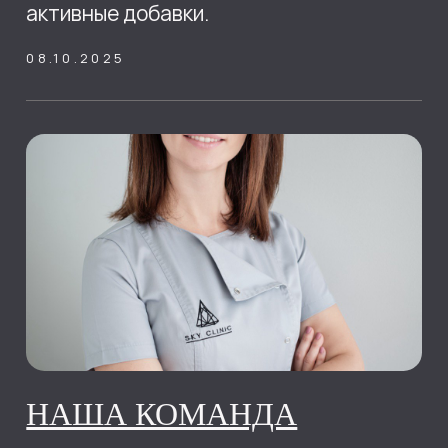
Лазерная эпиляция для мужчин
Удаление новообразований
Микротоковая терапия
Удаление тату и татуажа
CANDELA лазер
ЭСТЕТИЧЕСКАЯ КОСМЕТОЛОГИЯ
Aqua комплекс
Массаж лица и уходовые процедуры
Косметическая чистка и пилинги
Лазерное омоложение
Интимное отбеливание и пилинг
ИНЪЕКЦИОННАЯ КОСМЕТОЛОГИЯ
Биоревитализация и мезотерапия
Контурная пластика лица
Инъекционная липосакция
Ботулинотерапия и гипергидроз
Плазмотерапия
НИТЕВАЯ ПОДТЯЖКА
ИНФУЗИОННАЯ ТЕРАПИЯ
ЮРИДИЧЕСКАЯ ИНФОРМАЦИЯ