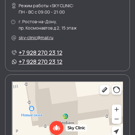
Биоревитализация и мезотерапия
Контурная пластика лица
Инъекционная липосакция
Ботулинотерапия и гипергидроз
Плазмотерапия
НИТЕВАЯ ПОДТЯЖКА
ИНФУЗИОННАЯ ТЕРАПИЯ
ЮРИДИЧЕСКАЯ ИНФОРМАЦИЯ
ООО "УСПЕШНАЯ МЕДИЦИНА"
ИНН 6166102336
Юридический адрес: 344065 г.
ОГРН 1166196109067
Ростов на Дону ул. Киргизская
КПП 616601001
9/3, офис 318
Медицинская лицензия Л041-01050-61/00347383