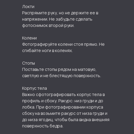
Режим работы «SKY CLINIC:
Локти
ПН - ВС с 09:00 - 21:00
Распрямите руку, но не держите ее в
г. Ростов-на-Дону,
напряжении. Не забудьте сделать
пр. Космонавтов д.2, 15 этаж
фотоснимок второй руки.
sky-clinic@mail.ru
+7 928 270 23 12
Колени
+7 928 270 23 12
Фотографируйте колени стоя прямо. Не
сгибайте ноги в коленях.
Институт эстетической медицины Sky Clinic
Стопы
Косметология в Ростове‑на‑Дону
Диагностический центр в Ростове‑на‑Дону
Поставьте стопы рядом на матовую,
светлую и не блестящую поверхность.
Корпус тела
Важно сфотографировать корпус тела в
профиль и сбоку. Ракурс: низ груди и до
лобка. При фотографировании корпуса
сбоку на возьмите ракурс от низа груди и
до низа ягодиц, чтобы была видна внешняя
поверхность бедра.